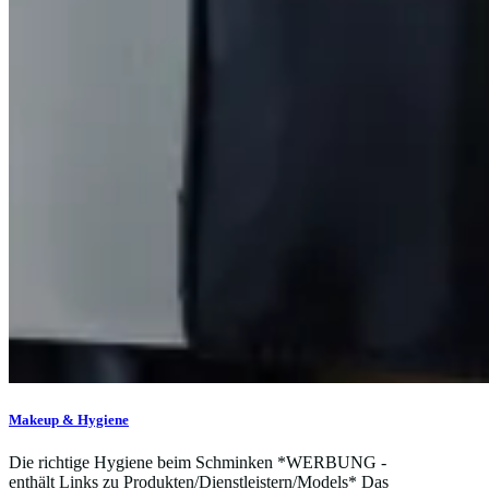
Makeup & Hygiene
Die richtige Hygiene beim Schminken *WERBUNG -
enthält Links zu Produkten/Dienstleistern/Models* Das