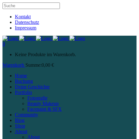
Kontakt
Datenschutz
Impressum
0
Keine Produkte im Warenkorb.
Warenkorb
Summe:
0,00
€
Home
Buchung
Deine Geschichte
Portfolio
Fotografie
Beauty Makeup
Facepaint & SFX
Community
Blog
Shop
About
About