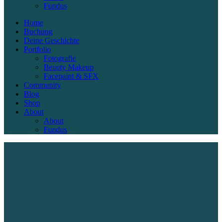
Fundus
Home
Buchung
Deine Geschichte
Portfolio
Fotografie
Beauty Makeup
Facepaint & SFX
Community
Blog
Shop
About
About
Fundus