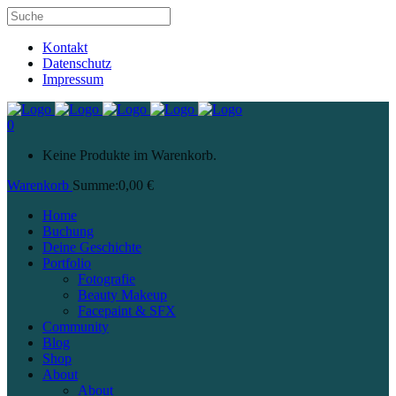
Kontakt
Datenschutz
Impressum
0
Keine Produkte im Warenkorb.
Warenkorb
Summe:
0,00
€
Home
Buchung
Deine Geschichte
Portfolio
Fotografie
Beauty Makeup
Facepaint & SFX
Community
Blog
Shop
About
About