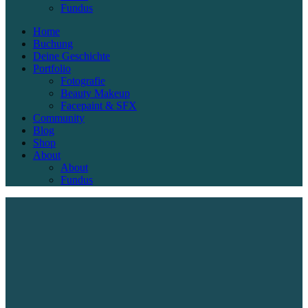
Fundus
Home
Buchung
Deine Geschichte
Portfolio
Fotografie
Beauty Makeup
Facepaint & SFX
Community
Blog
Shop
About
About
Fundus