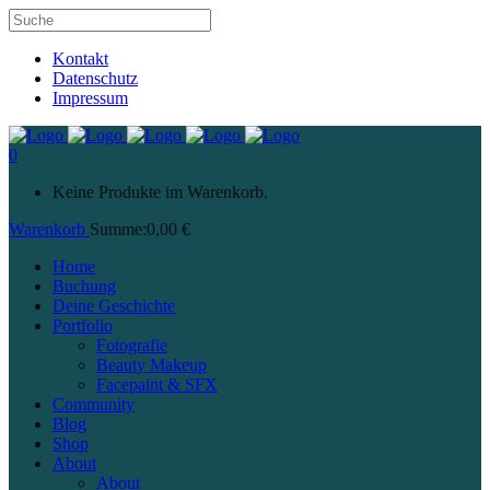
Kontakt
Datenschutz
Impressum
0
Keine Produkte im Warenkorb.
Warenkorb
Summe:
0,00
€
Home
Buchung
Deine Geschichte
Portfolio
Fotografie
Beauty Makeup
Facepaint & SFX
Community
Blog
Shop
About
About