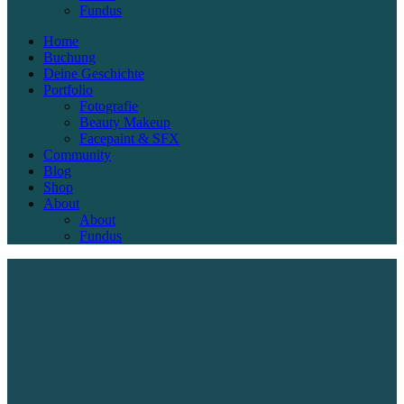
Fundus
Home
Buchung
Deine Geschichte
Portfolio
Fotografie
Beauty Makeup
Facepaint & SFX
Community
Blog
Shop
About
About
Fundus