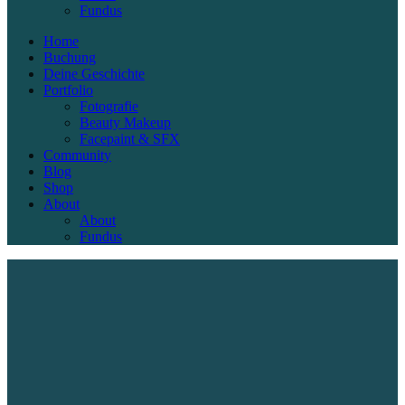
Fundus
Home
Buchung
Deine Geschichte
Portfolio
Fotografie
Beauty Makeup
Facepaint & SFX
Community
Blog
Shop
About
About
Fundus