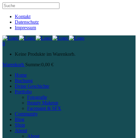
Kontakt
Datenschutz
Impressum
0
Keine Produkte im Warenkorb.
Warenkorb
Summe:
0,00
€
Home
Buchung
Deine Geschichte
Portfolio
Fotografie
Beauty Makeup
Facepaint & SFX
Community
Blog
Shop
About
About