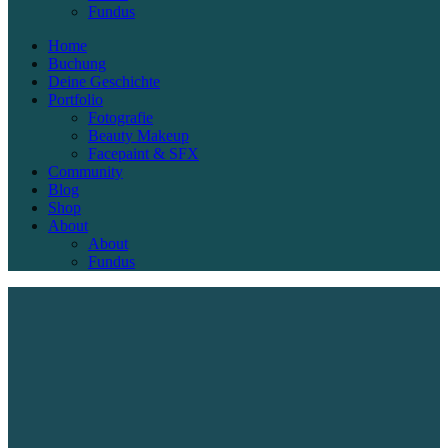
Fundus
Home
Buchung
Deine Geschichte
Portfolio
Fotografie
Beauty Makeup
Facepaint & SFX
Community
Blog
Shop
About
About
Fundus