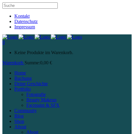
Kontakt
Datenschutz
Impressum
0
Keine Produkte im Warenkorb.
Warenkorb
Summe:
0,00
€
Home
Buchung
Deine Geschichte
Portfolio
Fotografie
Beauty Makeup
Facepaint & SFX
Community
Blog
Shop
About
About