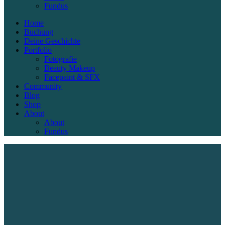
Fundus
Home
Buchung
Deine Geschichte
Portfolio
Fotografie
Beauty Makeup
Facepaint & SFX
Community
Blog
Shop
About
About
Fundus