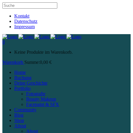
Kontakt
Datenschutz
Impressum
0
Keine Produkte im Warenkorb.
Warenkorb
Summe:
0,00
€
Home
Buchung
Deine Geschichte
Portfolio
Fotografie
Beauty Makeup
Facepaint & SFX
Community
Blog
Shop
About
About