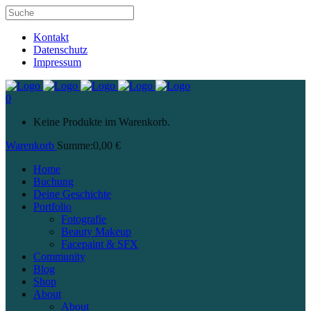
Kontakt
Datenschutz
Impressum
0
Keine Produkte im Warenkorb.
Warenkorb
Summe:
0,00
€
Home
Buchung
Deine Geschichte
Portfolio
Fotografie
Beauty Makeup
Facepaint & SFX
Community
Blog
Shop
About
About