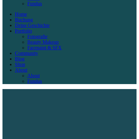
Fundus
Home
Buchung
Deine Geschichte
Portfolio
Fotografie
Beauty Makeup
Facepaint & SFX
Community
Blog
Shop
About
About
Fundus