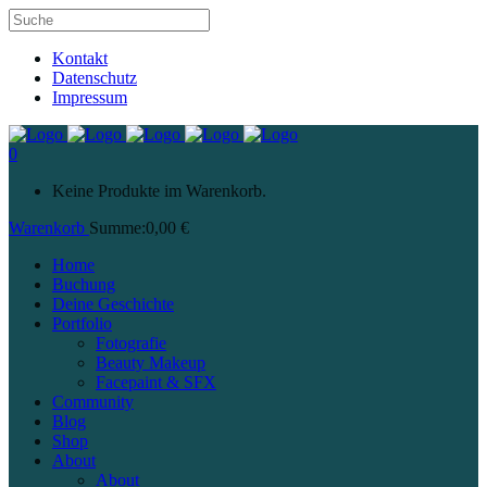
Kontakt
Datenschutz
Impressum
0
Keine Produkte im Warenkorb.
Warenkorb
Summe:
0,00
€
Home
Buchung
Deine Geschichte
Portfolio
Fotografie
Beauty Makeup
Facepaint & SFX
Community
Blog
Shop
About
About