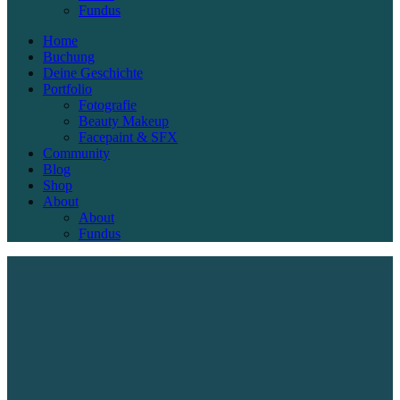
Fundus
Home
Buchung
Deine Geschichte
Portfolio
Fotografie
Beauty Makeup
Facepaint & SFX
Community
Blog
Shop
About
About
Fundus