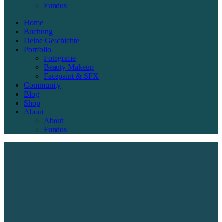
Fundus
Home
Buchung
Deine Geschichte
Portfolio
Fotografie
Beauty Makeup
Facepaint & SFX
Community
Blog
Shop
About
About
Fundus