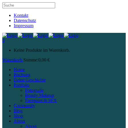
Kontakt
Datenschutz
Impressum
0
Keine Produkte im Warenkorb.
Warenkorb
Summe:
0,00
€
Home
Buchung
Deine Geschichte
Portfolio
Fotografie
Beauty Makeup
Facepaint & SFX
Community
Blog
Shop
About
About