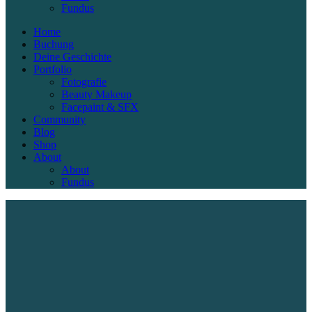
Fundus
Home
Buchung
Deine Geschichte
Portfolio
Fotografie
Beauty Makeup
Facepaint & SFX
Community
Blog
Shop
About
About
Fundus