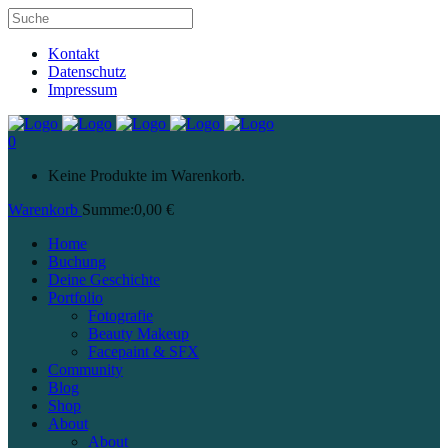
Kontakt
Datenschutz
Impressum
0
Keine Produkte im Warenkorb.
Warenkorb
Summe:
0,00
€
Home
Buchung
Deine Geschichte
Portfolio
Fotografie
Beauty Makeup
Facepaint & SFX
Community
Blog
Shop
About
About