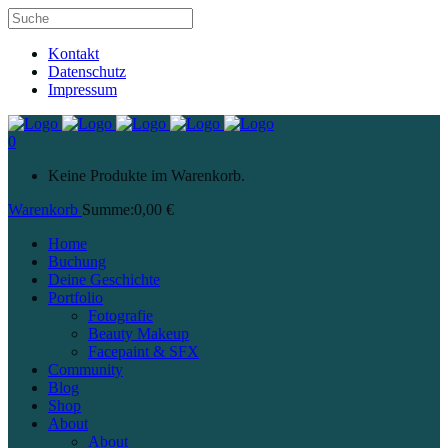
Kontakt
Datenschutz
Impressum
0
Keine Produkte im Warenkorb.
Warenkorb
Summe:
0,00
€
Home
Buchung
Deine Geschichte
Portfolio
Fotografie
Beauty Makeup
Facepaint & SFX
Community
Blog
Shop
About
About