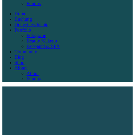
Fundus
Home
Buchung
Deine Geschichte
Portfolio
Fotografie
Beauty Makeup
Facepaint & SFX
Community
Blog
Shop
About
About
Fundus