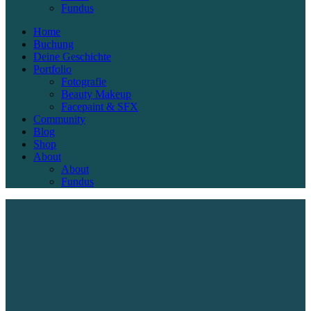
Fundus
Home
Buchung
Deine Geschichte
Portfolio
Fotografie
Beauty Makeup
Facepaint & SFX
Community
Blog
Shop
About
About
Fundus