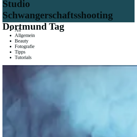
Studio
Schwangerschaftsshooting
Dortmund Tag
All
Allgemein
Beauty
Fotografie
Tipps
Tutorials