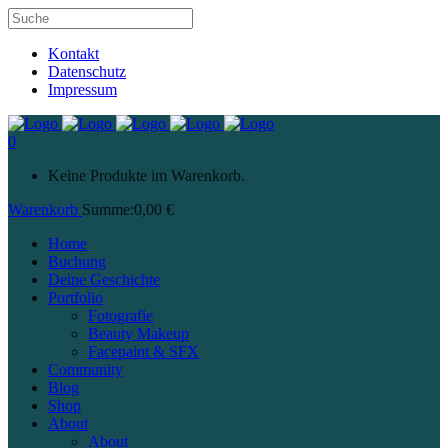
Kontakt
Datenschutz
Impressum
0
Keine Produkte im Warenkorb.
Warenkorb
Summe:
0,00
€
Home
Buchung
Deine Geschichte
Portfolio
Fotografie
Beauty Makeup
Facepaint & SFX
Community
Blog
Shop
About
About