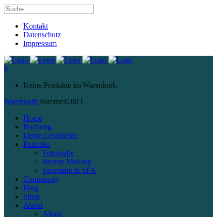
Kontakt
Datenschutz
Impressum
0
Keine Produkte im Warenkorb.
Warenkorb
Summe:
0,00
€
Home
Buchung
Deine Geschichte
Portfolio
Fotografie
Beauty Makeup
Facepaint & SFX
Community
Blog
Shop
About
About