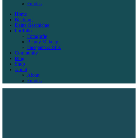
Fundus
Home
Buchung
Deine Geschichte
Portfolio
Fotografie
Beauty Makeup
Facepaint & SFX
Community
Blog
Shop
About
About
Fundus