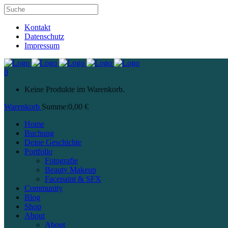
Kontakt
Datenschutz
Impressum
0
Keine Produkte im Warenkorb.
Warenkorb
Summe:
0,00
€
Home
Buchung
Deine Geschichte
Portfolio
Fotografie
Beauty Makeup
Facepaint & SFX
Community
Blog
Shop
About
About