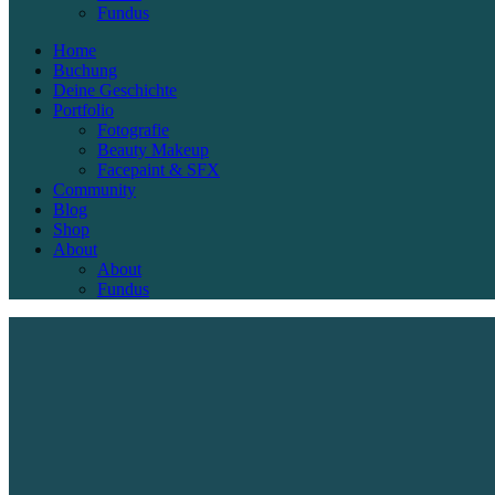
Fundus
Home
Buchung
Deine Geschichte
Portfolio
Fotografie
Beauty Makeup
Facepaint & SFX
Community
Blog
Shop
About
About
Fundus