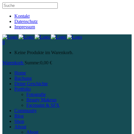
Kontakt
Datenschutz
Impressum
0
Keine Produkte im Warenkorb.
Warenkorb
Summe:
0,00
€
Home
Buchung
Deine Geschichte
Portfolio
Fotografie
Beauty Makeup
Facepaint & SFX
Community
Blog
Shop
About
About