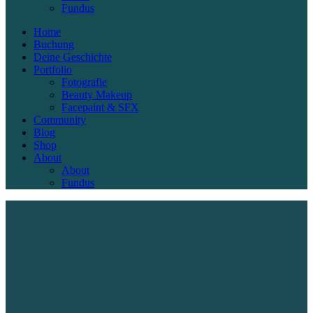
Fundus
Home
Buchung
Deine Geschichte
Portfolio
Fotografie
Beauty Makeup
Facepaint & SFX
Community
Blog
Shop
About
About
Fundus