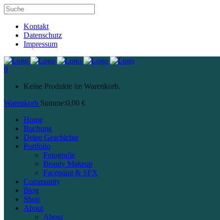
Kontakt
Datenschutz
Impressum
0
Keine Produkte im Warenkorb.
Warenkorb
Summe:
0,00
€
Home
Buchung
Deine Geschichte
Portfolio
Fotografie
Beauty Makeup
Facepaint & SFX
Community
Blog
Shop
About
About