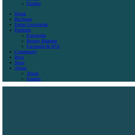
Fundus
Home
Buchung
Deine Geschichte
Portfolio
Fotografie
Beauty Makeup
Facepaint & SFX
Community
Blog
Shop
About
About
Fundus