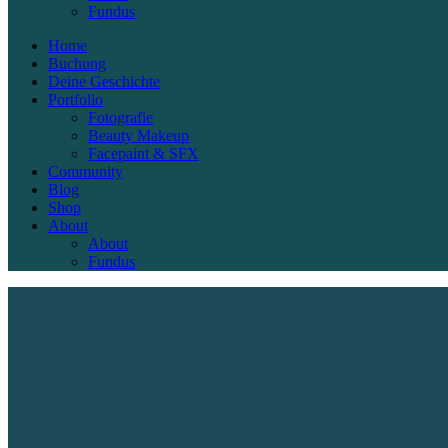
Fundus
Home
Buchung
Deine Geschichte
Portfolio
Fotografie
Beauty Makeup
Facepaint & SFX
Community
Blog
Shop
About
About
Fundus