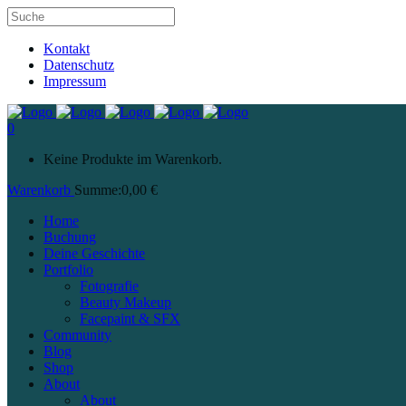
Kontakt
Datenschutz
Impressum
0
Keine Produkte im Warenkorb.
Warenkorb
Summe:
0,00
€
Home
Buchung
Deine Geschichte
Portfolio
Fotografie
Beauty Makeup
Facepaint & SFX
Community
Blog
Shop
About
About