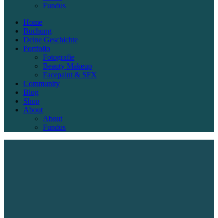
Fundus
Home
Buchung
Deine Geschichte
Portfolio
Fotografie
Beauty Makeup
Facepaint & SFX
Community
Blog
Shop
About
About
Fundus