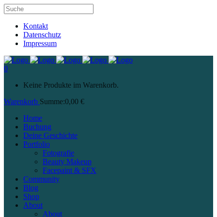
Kontakt
Datenschutz
Impressum
0
Keine Produkte im Warenkorb.
Warenkorb
Summe:
0,00
€
Home
Buchung
Deine Geschichte
Portfolio
Fotografie
Beauty Makeup
Facepaint & SFX
Community
Blog
Shop
About
About