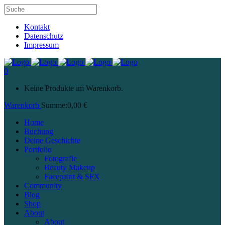
Kontakt
Datenschutz
Impressum
0
Keine Produkte im Warenkorb.
Warenkorb
Summe:
0,00
€
Home
Buchung
Deine Geschichte
Portfolio
Fotografie
Beauty Makeup
Facepaint & SFX
Community
Blog
Shop
About
About