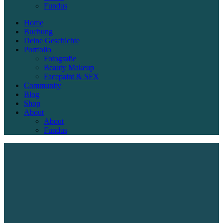
Fundus
Home
Buchung
Deine Geschichte
Portfolio
Fotografie
Beauty Makeup
Facepaint & SFX
Community
Blog
Shop
About
About
Fundus