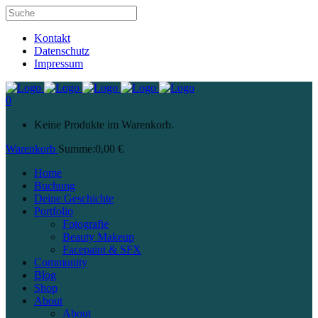
Kontakt
Datenschutz
Impressum
0
Keine Produkte im Warenkorb.
Warenkorb
Summe:
0,00
€
Home
Buchung
Deine Geschichte
Portfolio
Fotografie
Beauty Makeup
Facepaint & SFX
Community
Blog
Shop
About
About