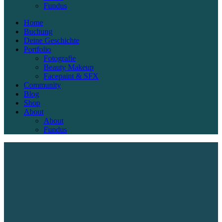
Fundus
Home
Buchung
Deine Geschichte
Portfolio
Fotografie
Beauty Makeup
Facepaint & SFX
Community
Blog
Shop
About
About
Fundus