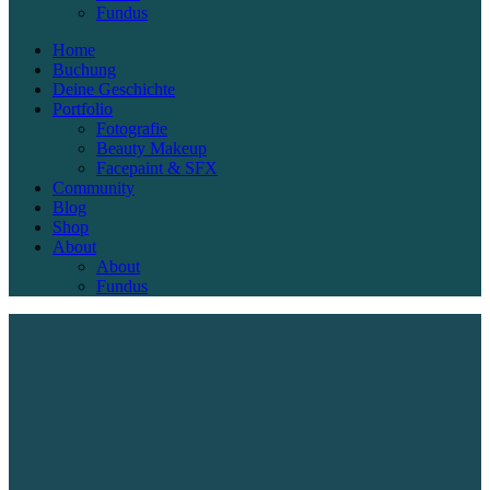
Fundus
Home
Buchung
Deine Geschichte
Portfolio
Fotografie
Beauty Makeup
Facepaint & SFX
Community
Blog
Shop
About
About
Fundus