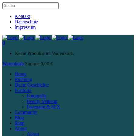
Kontakt
Datenschutz
Impressum
0
Keine Produkte im Warenkorb.
Warenkorb
Summe:
0,00
€
Home
Buchung
Deine Geschichte
Portfolio
Fotografie
Beauty Makeup
Facepaint & SFX
Community
Blog
Shop
About
About