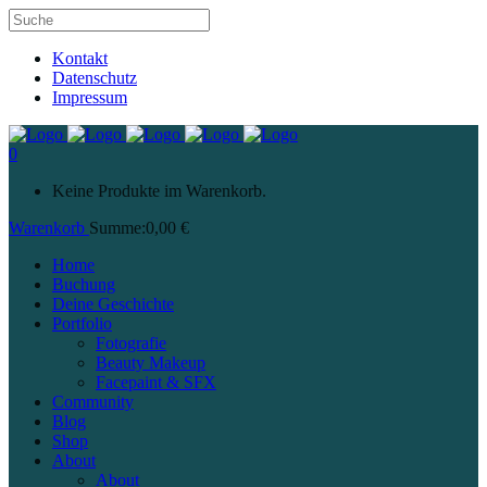
Kontakt
Datenschutz
Impressum
0
Keine Produkte im Warenkorb.
Warenkorb
Summe:
0,00
€
Home
Buchung
Deine Geschichte
Portfolio
Fotografie
Beauty Makeup
Facepaint & SFX
Community
Blog
Shop
About
About