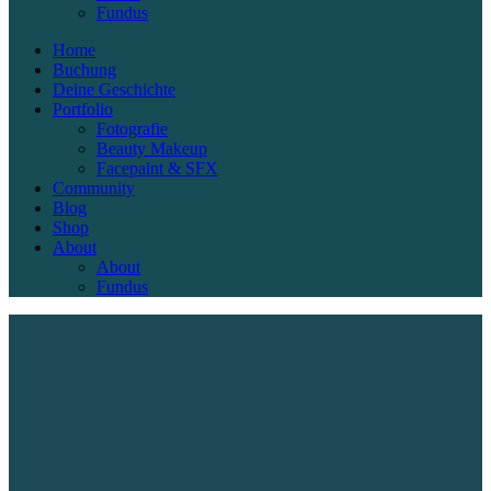
Fundus
Home
Buchung
Deine Geschichte
Portfolio
Fotografie
Beauty Makeup
Facepaint & SFX
Community
Blog
Shop
About
About
Fundus