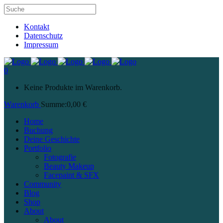
Kontakt
Datenschutz
Impressum
0
Keine Produkte im Warenkorb.
Warenkorb
Summe:
0,00
€
Home
Buchung
Deine Geschichte
Portfolio
Fotografie
Beauty Makeup
Facepaint & SFX
Community
Blog
Shop
About
About