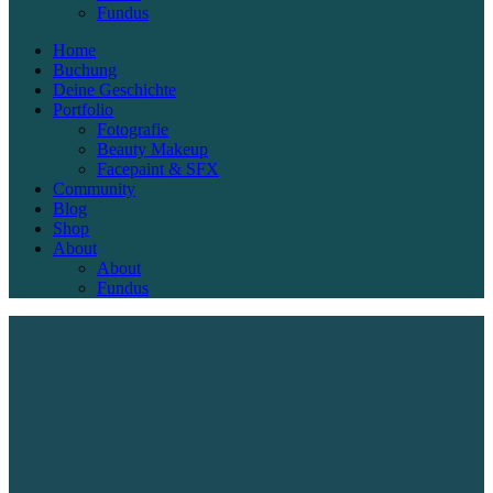
Fundus
Home
Buchung
Deine Geschichte
Portfolio
Fotografie
Beauty Makeup
Facepaint & SFX
Community
Blog
Shop
About
About
Fundus