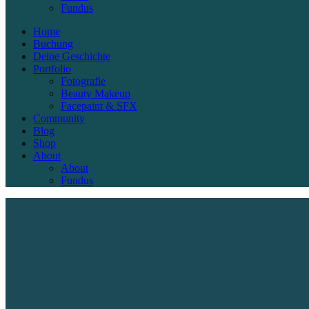
Fundus
Home
Buchung
Deine Geschichte
Portfolio
Fotografie
Beauty Makeup
Facepaint & SFX
Community
Blog
Shop
About
About
Fundus