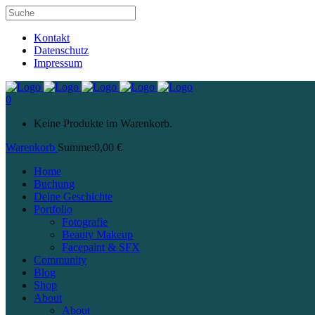
Kontakt
Datenschutz
Impressum
0
Keine Produkte im Warenkorb.
Warenkorb
Summe:
0,00
€
Home
Buchung
Deine Geschichte
Portfolio
Fotografie
Beauty Makeup
Facepaint & SFX
Community
Blog
Shop
About
About