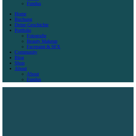
Fundus
Home
Buchung
Deine Geschichte
Portfolio
Fotografie
Beauty Makeup
Facepaint & SFX
Community
Blog
Shop
About
About
Fundus