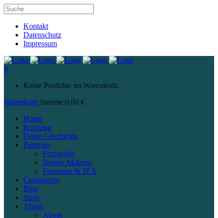
Kontakt
Datenschutz
Impressum
0
Keine Produkte im Warenkorb.
Warenkorb
Summe:
0,00
€
Home
Buchung
Deine Geschichte
Portfolio
Fotografie
Beauty Makeup
Facepaint & SFX
Community
Blog
Shop
About
About