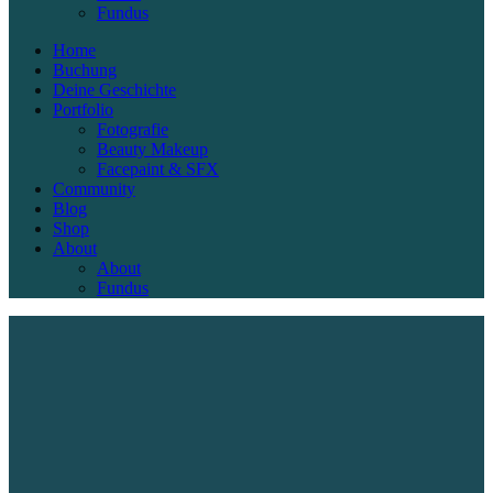
Fundus
Home
Buchung
Deine Geschichte
Portfolio
Fotografie
Beauty Makeup
Facepaint & SFX
Community
Blog
Shop
About
About
Fundus