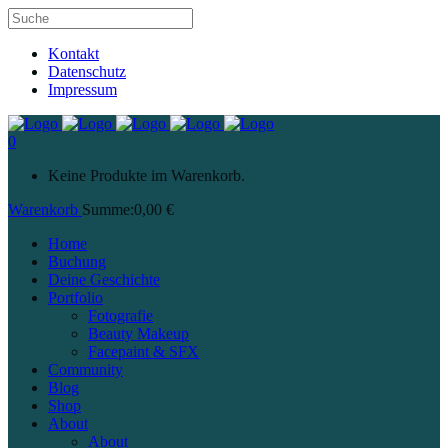
Kontakt
Datenschutz
Impressum
0
Keine Produkte im Warenkorb.
Warenkorb
Summe:
0,00
€
Home
Buchung
Deine Geschichte
Portfolio
Fotografie
Beauty Makeup
Facepaint & SFX
Community
Blog
Shop
About
About