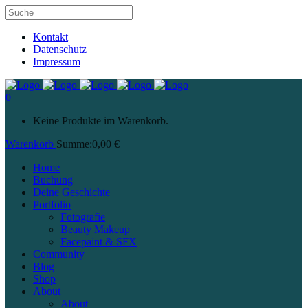
Kontakt
Datenschutz
Impressum
0
Keine Produkte im Warenkorb.
Warenkorb
Summe:
0,00
€
Home
Buchung
Deine Geschichte
Portfolio
Fotografie
Beauty Makeup
Facepaint & SFX
Community
Blog
Shop
About
About