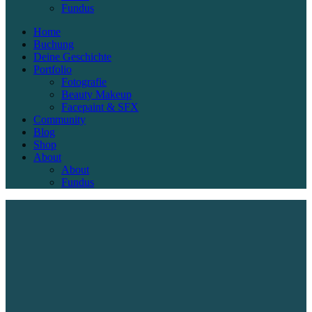
Fundus
Home
Buchung
Deine Geschichte
Portfolio
Fotografie
Beauty Makeup
Facepaint & SFX
Community
Blog
Shop
About
About
Fundus