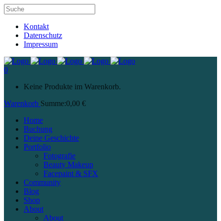
Kontakt
Datenschutz
Impressum
0
Keine Produkte im Warenkorb.
Warenkorb
Summe:
0,00
€
Home
Buchung
Deine Geschichte
Portfolio
Fotografie
Beauty Makeup
Facepaint & SFX
Community
Blog
Shop
About
About