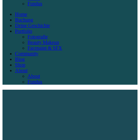
Fundus
Home
Buchung
Deine Geschichte
Portfolio
Fotografie
Beauty Makeup
Facepaint & SFX
Community
Blog
Shop
About
About
Fundus