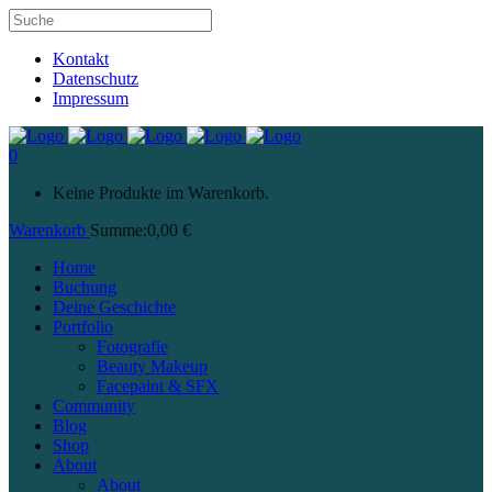
Kontakt
Datenschutz
Impressum
0
Keine Produkte im Warenkorb.
Warenkorb
Summe:
0,00
€
Home
Buchung
Deine Geschichte
Portfolio
Fotografie
Beauty Makeup
Facepaint & SFX
Community
Blog
Shop
About
About