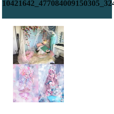
10421642_477084009150305_32