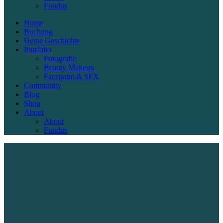
Fundus
Home
Buchung
Deine Geschichte
Portfolio
Fotografie
Beauty Makeup
Facepaint & SFX
Community
Blog
Shop
About
About
Fundus