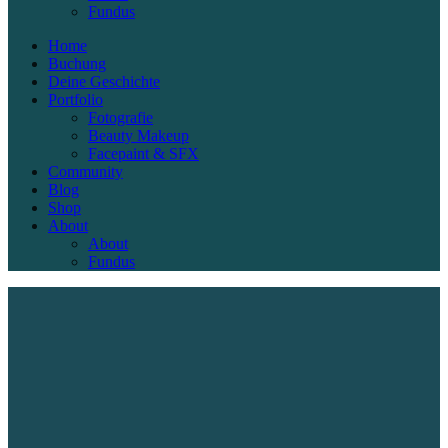
Fundus
Home
Buchung
Deine Geschichte
Portfolio
Fotografie
Beauty Makeup
Facepaint & SFX
Community
Blog
Shop
About
About
Fundus