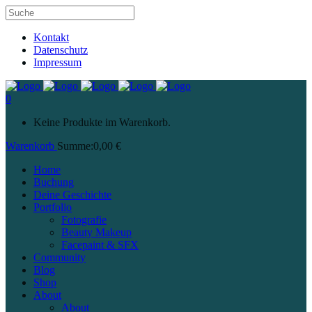
Kontakt
Datenschutz
Impressum
0
Keine Produkte im Warenkorb.
Warenkorb
Summe:
0,00
€
Home
Buchung
Deine Geschichte
Portfolio
Fotografie
Beauty Makeup
Facepaint & SFX
Community
Blog
Shop
About
About