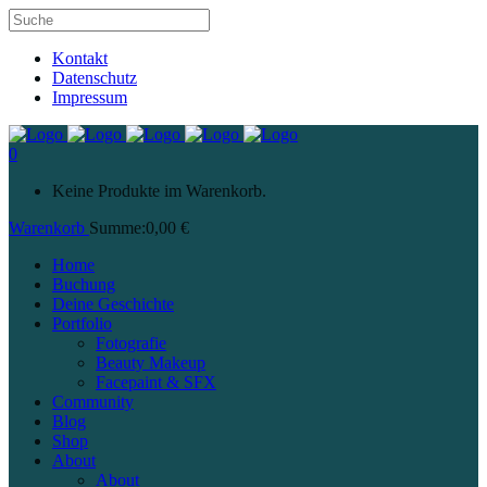
Kontakt
Datenschutz
Impressum
0
Keine Produkte im Warenkorb.
Warenkorb
Summe:
0,00
€
Home
Buchung
Deine Geschichte
Portfolio
Fotografie
Beauty Makeup
Facepaint & SFX
Community
Blog
Shop
About
About