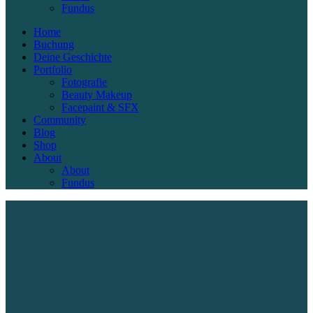
Fundus
Home
Buchung
Deine Geschichte
Portfolio
Fotografie
Beauty Makeup
Facepaint & SFX
Community
Blog
Shop
About
About
Fundus