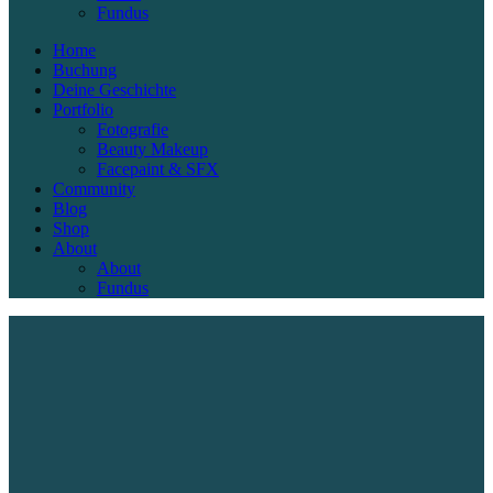
Fundus
Home
Buchung
Deine Geschichte
Portfolio
Fotografie
Beauty Makeup
Facepaint & SFX
Community
Blog
Shop
About
About
Fundus