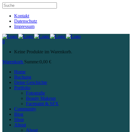
Kontakt
Datenschutz
Impressum
0
Keine Produkte im Warenkorb.
Warenkorb
Summe:
0,00
€
Home
Buchung
Deine Geschichte
Portfolio
Fotografie
Beauty Makeup
Facepaint & SFX
Community
Blog
Shop
About
About