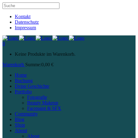
Kontakt
Datenschutz
Impressum
0
Keine Produkte im Warenkorb.
Warenkorb
Summe:
0,00
€
Home
Buchung
Deine Geschichte
Portfolio
Fotografie
Beauty Makeup
Facepaint & SFX
Community
Blog
Shop
About
About