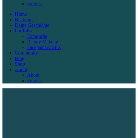
Fundus
Home
Buchung
Deine Geschichte
Portfolio
Fotografie
Beauty Makeup
Facepaint & SFX
Community
Blog
Shop
About
About
Fundus