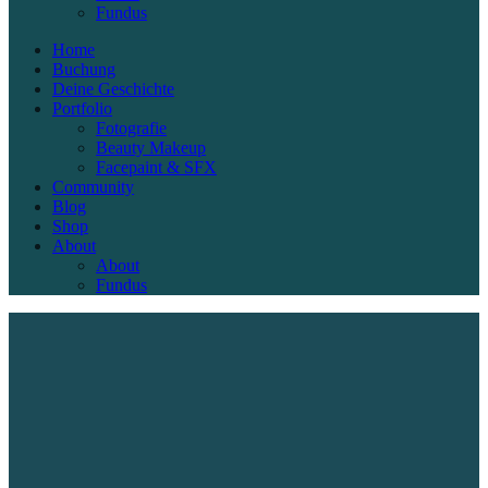
Fundus
Home
Buchung
Deine Geschichte
Portfolio
Fotografie
Beauty Makeup
Facepaint & SFX
Community
Blog
Shop
About
About
Fundus