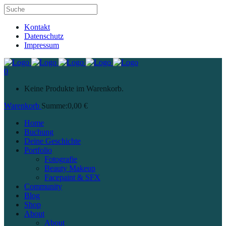
Kontakt
Datenschutz
Impressum
0
Keine Produkte im Warenkorb.
Warenkorb
Summe:
0,00
€
Home
Buchung
Deine Geschichte
Portfolio
Fotografie
Beauty Makeup
Facepaint & SFX
Community
Blog
Shop
About
About