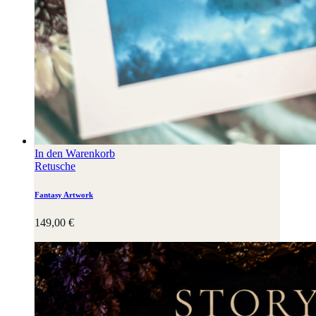
In den Warenkorb
Retusche
Fantasy Artwork
149,00
€